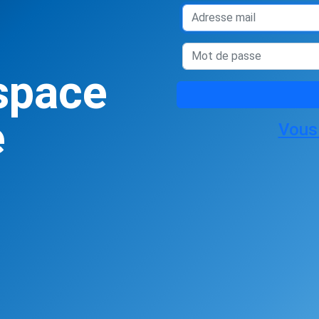
space
e
Vous 