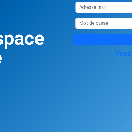
space
e
Vous 